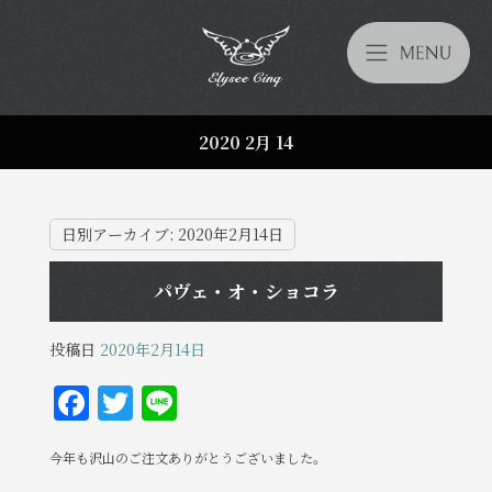
2020 2月 14
日別アーカイブ:
2020年2月14日
パヴェ・オ・ショコラ
投稿日
2020年2月14日
F
T
Li
a
w
n
今年も沢山のご注文ありがとうございました。
c
it
e