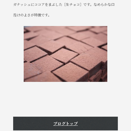
e
te
ガナッシュにココアをまぶした［生チョコ］です。なめらかな口
b
r
溶けのよさが特徴です。
o
o
k
ブログトップ