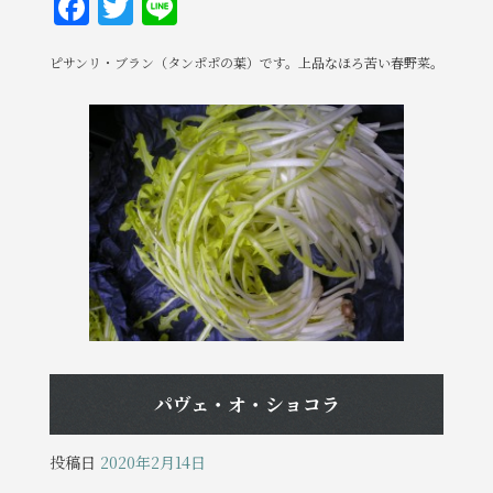
F
T
Li
a
w
n
ピサンリ・ブラン（タンポポの葉）です。上品なほろ苦い春野菜。
c
it
e
e
te
b
r
o
o
k
パヴェ・オ・ショコラ
投稿日
2020年2月14日