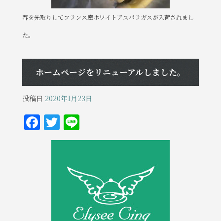
春を先取りしてフランス産ホワイトアスパラガスが入荷されまし
た。
ホームページをリニューアルしました。
投稿日
2020年1月23日
F
T
Li
a
w
n
c
it
e
e
te
b
r
o
o