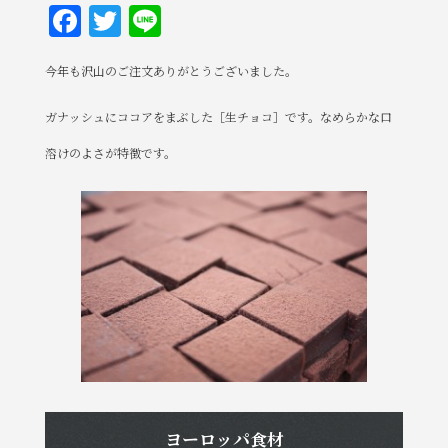
F
T
Li
a
w
n
今年も沢山のご注文ありがとうございました。
c
it
e
e
te
ガナッシュにココアをまぶした［生チョコ］です。なめらかな口
b
r
溶けのよさが特徴です。
o
o
k
ヨーロッパ食材