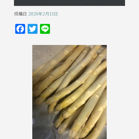
投稿日
2020年2月13日
F
T
Li
a
w
n
c
it
e
e
te
b
r
o
o
k