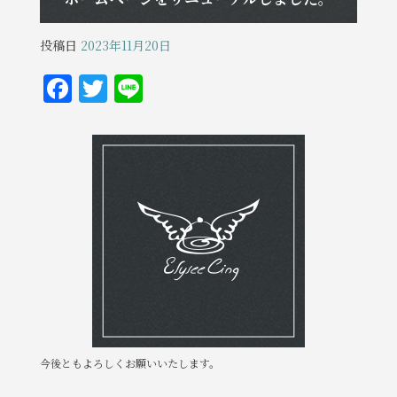
投稿日
2023年11月20日
F
T
Li
a
w
n
c
it
e
e
te
b
r
o
o
k
今後ともよろしくお願いいたします。