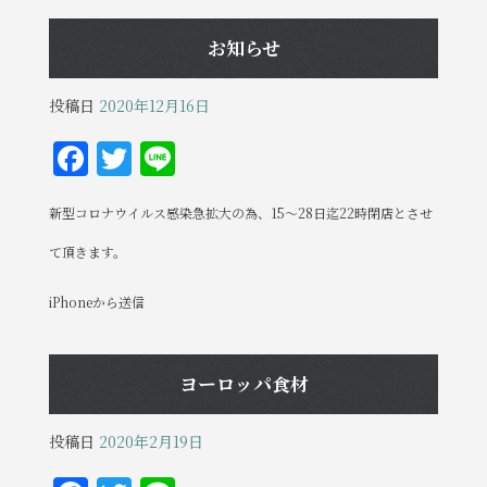
お知らせ
投稿日
2020年12月16日
F
T
Li
a
w
n
新型コロナウイルス感染急拡大の為、15〜28日迄22時閉店とさせ
c
it
e
e
te
て頂きます。
b
r
iPhoneから送信
o
o
ヨーロッパ食材
k
投稿日
2020年2月19日