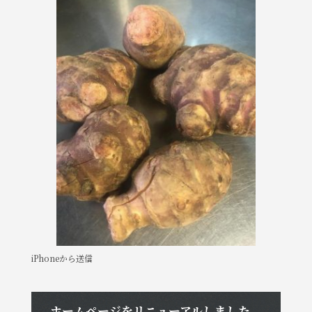
e
te
b
r
o
o
k
iPhoneから送信
ホームページをリニューアルしました。