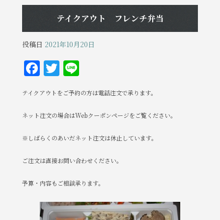
テイクアウト フレンチ弁当
投稿日
2021年10月20日
F
T
Li
a
w
n
テイクアウトをご予約の方は電話注文で承ります。
c
it
e
e
te
ネット注文の場合はWebクーポンページをご覧ください。
b
r
※しばらくのあいだネット注文は休止しています。
o
o
ご注文は直接お問い合わせください。
k
予算・内容もご相談承ります。