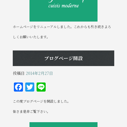
k
ホームページをリニューアルしました。これからも引き続きよろ
しくお願いいたします。
ブログページ開設
投稿日
2014年2月27日
F
T
Li
a
w
n
この度ブログページを開設しました。
c
it
e
e
te
皆さま是非ご覧下さい。
b
r