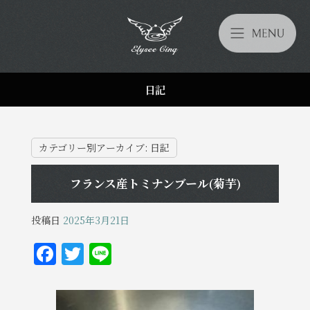
日記
カテゴリー別アーカイブ:
日記
フランス産トミナンブール(菊芋)
投稿日
2025年3月21日
F
T
Li
a
w
n
c
it
e