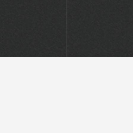
月別アーカイブ:
2025年3月
フランス産トミナンブール
投稿日
2025年3月21日
F
T
Li